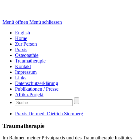
Menü öffnen
Menü schliessen
English
Home
Zur Person
Praxis
Osteopathie
Traumatherapie
Kontakt
Impressum
Links
Datenschutzerklärung
Publikationen / Presse
Afrika-Projekt
Praxis Dr. med. Dietrich Sternberg
Traumatherapie
Im Rahmen meiner Privatpraxis und des Traumatherapie Institutes