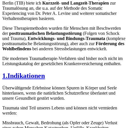
Berlin (TIB) biete ich
Kurzzeit- und Langzeit-Therapien
zur
Traumalösung an, die u.a. auf der Methode des Somatic
Experiencing von Dr. Peter A. Levine und weiterer somatischer
Verhaltenstherapien basieren.
Diese Therapiemethoden wurden für Menschen mit Beschwerden
der
posttraumatischen Belastungsstörung
(Folgen von Schock
und Trauma),
Entwicklungs- und Bindungs-Traumata
(komplexe
posttraumatische Belastungsstörung), aber auch zur
Förderung des
Wohlbefindens
bei anderen Stressbelastungen entwickelt.
Die modernen Traumatherapie-Verfahren sind bisher noch nicht im
Leistungskatalog der gesetzlichen Krankenversicherung enthalten.
1.Indikationen
Überwältigende Erlebnisse können Spuren in Körper und Seele
hinterlassen, wenn die natürlichen Schutzreflexe überlastet und
unsere Gesundheit gestört wurden.
Traumata sind Teil unseres Lebens und können nicht vermieden
werden:
Missbrauch, Gewalt, Bedrohung (als Opfer oder Zeuge) Verlust
eines nahen Menschen Katastrophen, Unfälle, Krankheiten,